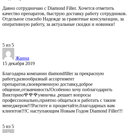
Давно сотрудничаю с Diamond Filler. Хочется отметить
качество препаратов, быструю доставку работу сотрудников.
Отдельное спасибо Надежде за грамотные консультации, за
оперативную работу, за актуальные скидки и новинки!
5
из
5
Жанна
15 декабря 2019
Благодарна компании diamondfiller за прекрасную
работу,разнообразный ассортимент
препаратов,своевременную доставку,доброе
общение,отзывчивость!Особенно хочу поблагодарить
Викторию🌹🌹🌹умничка ,решает вопросы
профессионально,приятно общаться и работать с таким
менеджером!!!Растите и процветайте,благодарных вам
клиентов!!!С наступающим Новым Годом Diamond Filler!!!
5
из
5