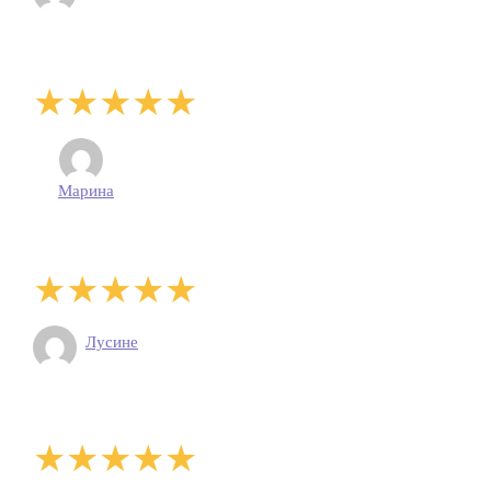
Марина
Лусине