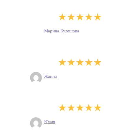
Марина Кулешова
Жанна
Юлия