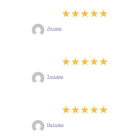
Лусине
Татьяна
Наталья