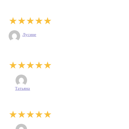
Лусине
Татьяна