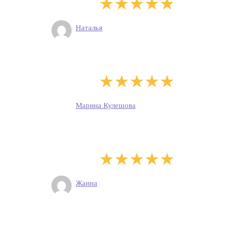
Наталья
Марина Кулешова
Жанна