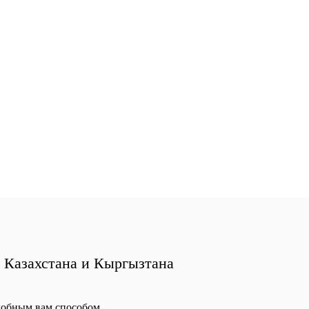
, Казахстана и Кыргызтана
добным вам способом