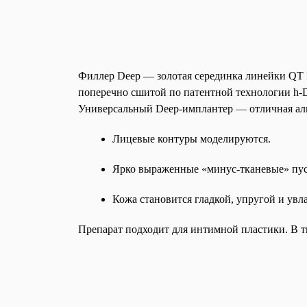
Филлер Deep — золотая серединка линейки QT F
поперечно сшитой по патентной технологии h-D
Универсальный Deep-имплантер — отличная аль
Лицевые контуры моделируются.
Ярко выраженные «минус-тканевые» пус
Кожа становится гладкой, упругой и ув
Препарат подходит для интимной пластики. В тк