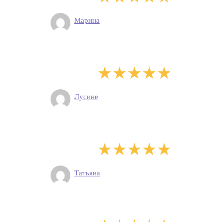
Марина
Лусине
Татьяна