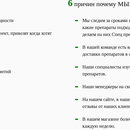
6
причин почему МЫ
одности
Мы следим за сроками г
какие препараты подхо
ент, привозят когда хотят
делаем на них Спец пр
В нашей команде есть к
доставки препаратов в 
Наши специалисты изуч
рантий
препаратов.
Наши менеджеры на связ
На нашем сайте, в наш
отзывы от наших клиен
В нашем магазине боле
каждую неделю.