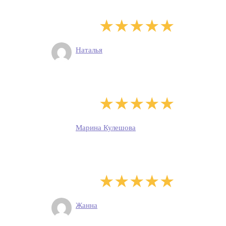
Наталья
Марина Кулешова
Жанна