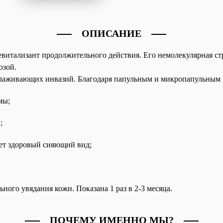
ОПИСАНИЕ
итализант продолжительного действия. Его немолекулярная ст
озой.
олаживающих инвазий. Благодаря папульным и микропапульным
мы;
;
ает здоровый сияющий вид;
ого увядания кожи. Показана 1 раз в 2-3 месяца.
ПОЧЕМУ ИМЕННО МЫ?