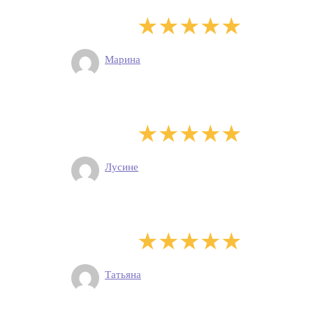
Марина
Лусине
Татьяна