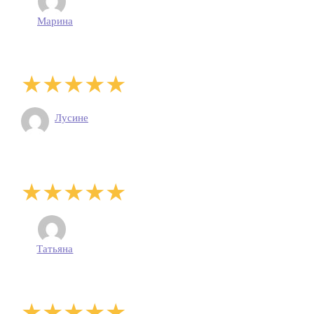
Марина
Лусине
Татьяна