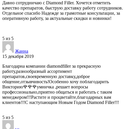
Давно сотрудничаю с Diamond Filler. Хочется отметить
качество препаратов, быструю доставку работу сотрудников.
Отдельное спасибо Надежде за грамотные консультации, за
оперативную работу, за актуальные скидки и новинки!
5
из
5
Жанна
15 декабря 2019
Благодарна компании diamondfiller за прекрасную
работу,разнообразный ассортимент
препаратов,своевременную доставку,доброе
общение,отзывчивость!Особенно хочу поблагодарить
Викторию🌹🌹🌹умничка ,решает вопросы
профессионально,приятно общаться и работать с таким
менеджером!!!Растите и процветайте,благодарных вам
клиентов!!!С наступающим Новым Годом Diamond Filler!!!
5
из
5