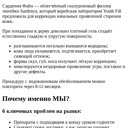
Сардения Файн — облегчённый гиалуроновый филлер
линейки Sardenya, который корейская лаборатория Youth Fill
предложила для коррекции начальных проявлений старения
кожи.
При попадании в дерму довольно плотный гель создаёт
естественно гладкую и упругую поверхность:
разглаживаются несильно въевшиеся морщины;
кожа лица увлажняется, подтягивается, приобретает
сияющий оттенок;
формы скул, губ, носа получают лёгкую коррекцию;
нивелируются нездоровые проявления: угри, постакне и
другие дефекты.
Процедуру с лидокаиновым обезболиванием можно
повторить через 8-12 месяцев.
Почему именно МЫ?
6
ключевых проблем на рынке:
Препараты с подходящим к концу сроком годности
Срывают сроки доставки, у вас записан пациент,